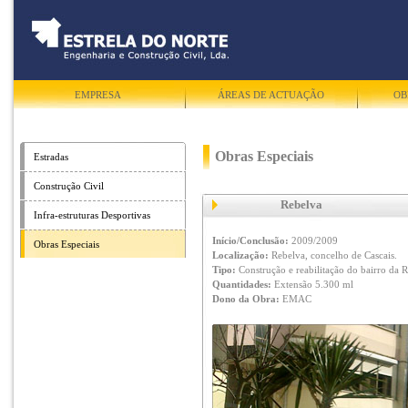
EMPRESA
ÁREAS DE ACTUAÇÃO
OB
Obras Especiais
Estradas
Construção Civil
Rebelva
Infra-estruturas Desportivas
Início/Conclusão:
2009/2009
Obras Especiais
Localização:
Rebelva, concelho de Cascais.
Tipo:
Construção e reabilitação do bairro da 
Quantidades:
Extensão 5.300 ml
Dono da Obra:
EMAC