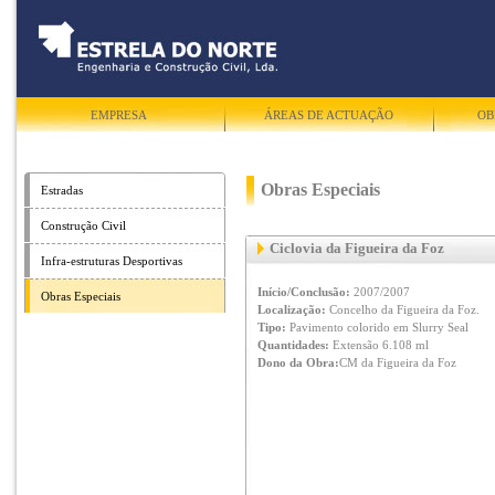
EMPRESA
ÁREAS DE ACTUAÇÃO
OB
Obras Especiais
Estradas
Construção Civil
Ciclovia da Figueira da Foz
Infra-estruturas Desportivas
Início/Conclusão:
2007/2007
Obras Especiais
Localização:
Concelho da Figueira da Foz.
Tipo:
Pavimento colorido em Slurry Seal
Quantidades:
Extensão 6.108 ml
Dono da Obra:
CM da Figueira da Foz